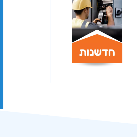
 והפעלת אמצעים וכלים מכניים
ומיוחדים
יים (ציוד כבד, מצלמות, מכשירי
יצירת ערך מוסף ל
גלאי איתור תשתית באדמה)
פתרונות חדשניים שמע
 מתאימה והקפדה על הנחיות חוק
האתיקה המקצועית
אופטימלי בזמן קצר
 עבודה מיומנים אשר מורשים לביצוע
מענה מקצועי לצרכי 
דות החברה
תהליכים, חסכון במשאב
מדויק הכולל התגברות על כל אתגר
בטוח ומהיר
ו מתוכנן) על מנת לספק פתרון הולם
עבודה עם כלים וציוד
לקוח, ועמידה בתאום ציפיות מקדים
חדשניים שרובם אינם 