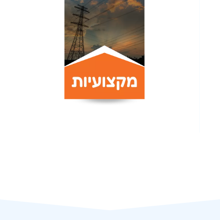
אחזקה
וטכנולוג
תכנון וקביעת מסגרת פרויקט מדויק
מדידה, 
ואמין, למניעת חריגה תקציבית שעלולה
הכשרה
לסכן את הפרויקט
החשמל ו
היסטוריה של לקוחות קבועים ומרוצים
צוותי
מעל ל-25 שנים
כלל עבו
עמידה בלוחות זמנים
מענה 
התחייבות לעבודה בשעות לא שגרתיות
(גם שאינ
לצרכי ה